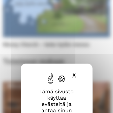
Messy Church – koko kylän messu
Toiminnan mukaan
X
Piilota ev
Messut ja hartaudet
Tämä sivusto
käyttää
Harjun seurakunnan tulevat messut ja
evästeitä ja
jumalanpalvelukset, tervetuloa mukaan!
antaa sinun