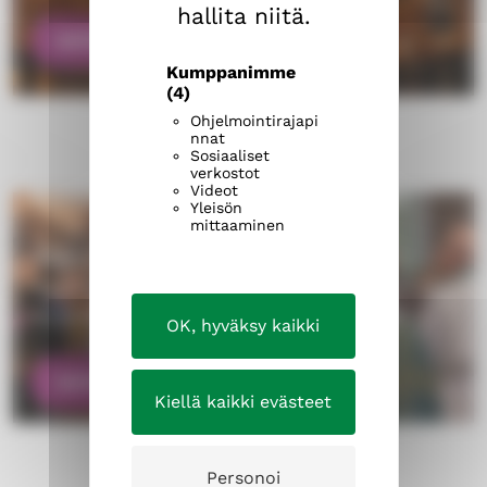
hallita niitä.
KATSO JUMALANPALVELUKSET
Kumppanimme
(4)
Ohjelmointirajapi
nnat
Sosiaaliset
verkostot
Videot
Kuorot ja musiikkitoiminta
Yleisön
mittaaminen
Oletko kiinnostunut laulamisesta, onko
haaveissa kuorolaulu? Tutustu seurakunnan
musiikkitoimintaan.
OK, hyväksy kaikki
KATSO MUSIIKKITOIMINTA
Kiellä kaikki evästeet
Personoi