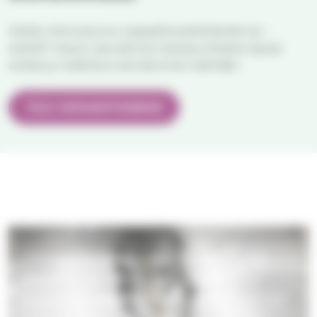
Oletko kiinnostunut vapaaehtoistehtävistä tai -
työstä? Harjun seurakunta tarjoaa erilaisia tapoja
auttaa ja osallistua seurakunnan elämään.
TULE VAPAAEHTOISEKSI
Lähetyspiirit
Lähetyspiireissä seurataan lähetystyötä,
rukoillaan sen puolesta ja tuetaan sitä
yhdessä. Samalla tavataan muita ja jaetaan
ajatuksia maailmanlaajuisesta kirkosta.