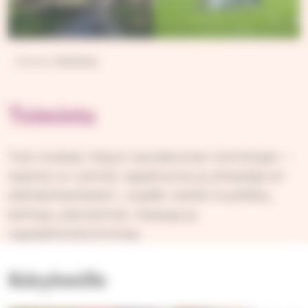
Etusivu
Toiminta
Toiminta
Tule mukaan Harjun seurakunnan toimintaan –
tarjolla on ryhmiä, tapahtumia ja yhteisöjä eri
elämäntilanteisiin. Löydät meiltä musiikkia,
kerhoja, pienryhmiä, messuja ja
vapaaehtoistoimintaa.
Ikäryhmille