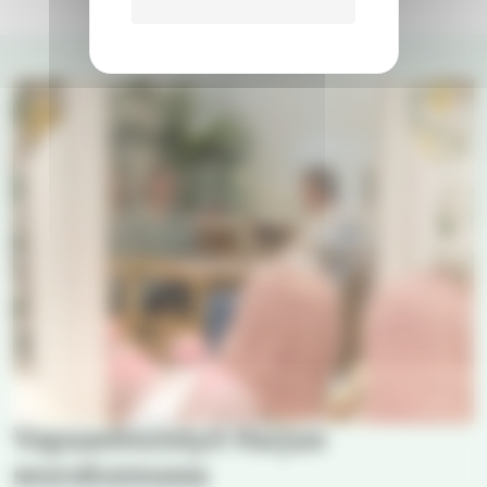
Vapaaehtoistyö Harjun
seurakunnassa