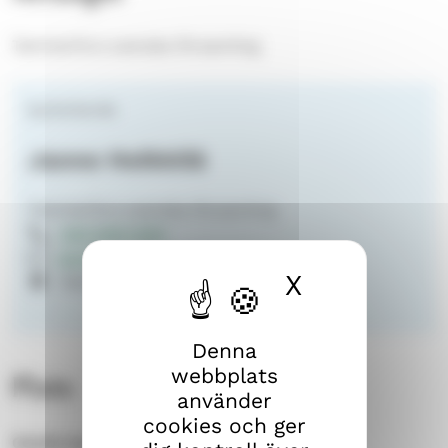
Tammerfors svenska församling
kyrkoherde
Janne Heikkilä
Tammerfors svenska församling
040 649 1442
janne.heikkila@evl.fi
X
Dölj cook
Näsilinnankatu 26
Denna
webbplats
Plats
använder
cookies och ger
Gamla kyrkan