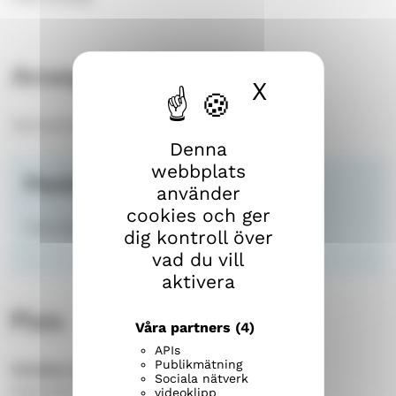
Arrangör
X
Dölj cook
Tammerfors svenska församling
Denna
webbplats
Paula Sirén
använder
cookies och ger
Tammerfors svenska församling
dig kontroll över
vad du vill
aktivera
Plats
Våra partners
(4)
APIs
Publikmätning
Viinikka kyrkan
Sociala nätverk
Kaartotie 1, 33100 Tampere
videoklipp