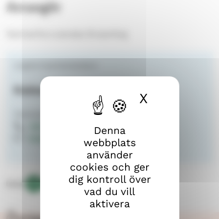
Arrangör
Tammerfors svenska församling
ungdomsarbetsledare
Kaisa Niinimäki
X
Dölj cook
Tammerfors svenska församling
050 337 2922
Denna
kaisa.niinimaki@evl.fi
webbplats
använder
cookies och ger
dig kontroll över
Dela:
vad du vill
Kopiera
D
D
D
aktivera
länken
e
e
e