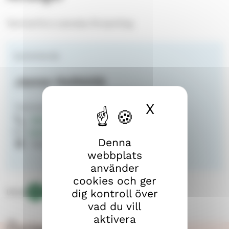
Tammerfors svenska församling
kyrkoherde
Janne Heikkilä
X
Dölj cook
Tammerfors svenska församling
040 649 1442
janne.heikkila@evl.fi
Denna
Näsilinnankatu 26
webbplats
använder
cookies och ger
dig kontroll över
Dela:
vad du vill
Kopiera
D
D
D
aktivera
länken
e
e
e