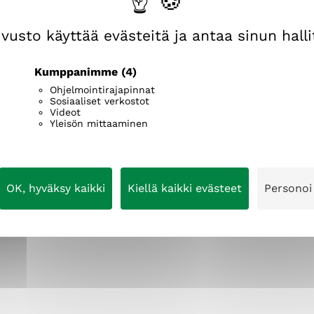
osta matkaasi.
vusto käyttää evästeitä ja antaa sinun hallit
sa. Tällöin asiasta tiedotetaan seurakunnan
aalisessa mediassa.
Kumppanimme
(4)
ot
Ohjelmointirajapinnat
Sosiaaliset verkostot
Videot
Yleisön mittaaminen
er pingst
OK, hyväksy kaikki
Kiellä kaikki evästeet
Personoi