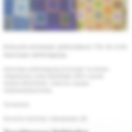
Elokuulla aloitetaan peittotalkoot 17.8. klo 9.30.
Neulotaan peittolappuja.
Neulotaan peittolappuja ja kootaan ne yhteen
villapeitoiksi, jotka lähetetään SPR:n kautta
katastrofikohteisiin. Otamme vastaan
villalankalahjoituksia.
Tervetuloa!
Mummon Kammari, Hämeenkatu 28.