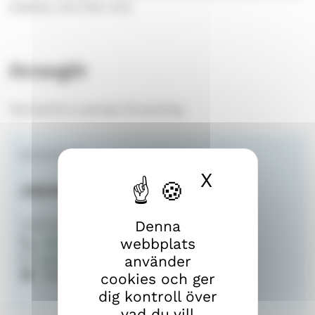
Heikkilä, 040 649 1442.
Arrangör
Tammerfors svenska församling
kyrkoherde
X
Dölj cook
Janne Heikkilä
Denna
Tammerfors svenska församling
webbplats
040 649 1442
janne.heikkila@evl.fi
använder
Näsilinnankatu 26
cookies och ger
dig kontroll över
vad du vill