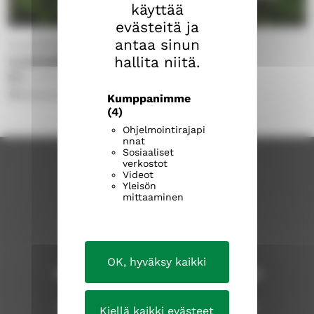
käyttää
evästeitä ja
antaa sinun
Tuomiokirkkoseurakunta
Luomakunnan messu
hallita niitä.
su 4.10.2026
11.00
Aleksanterin kirkko
Kumppanimme
(4)
Ohjelmointirajapi
nnat
Sosiaaliset
verkostot
Videot
Yleisön
mittaaminen
OK, hyväksy kaikki
Tampereen ev.lut. seurakuntayhtymä
Seurakuntientalo, Näsilinnankatu 26
Kiellä kaikki evästeet