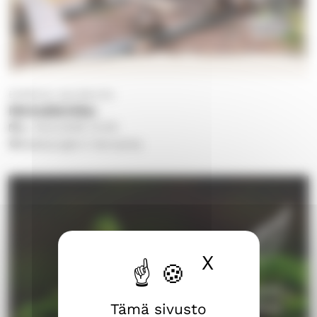
Eteläinen seurakunta
Metsäkirkko
su 16.8.2026
14.00
Makkarajärvi Hervanta
X
Piilota ev
Tämä sivusto