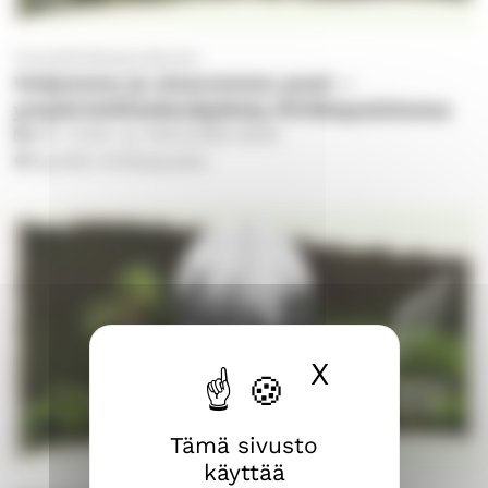
Tuomiokirkkoseurakunta
Veljemme ja sisaremme puut –
ympäristötaidenäyttely Kirkkopuistossa
3.10.
12.00
–
su 18.10.2026
18.00
Pyynikin kirkkopuisto
X
Piilota ev
Tämä sivusto
käyttää