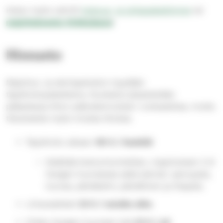
Katso myös valmiit
kokous- ja juhlapakettimme
tai
majoituksesta Virkkulassa
!
Hinnasto
Majoitus- ja ateriapalvelut myydään
täysihoitopaketteina. Ruokailut järjestetään
pääasiassa Aiton päärakennuksen ruokasalissa, mutta
tilauksesta myös muissa tiloissa.
Täysihoito alkaen
101 € / henkilö
Sisältää kokoontumistilan, majoituksen 2-6
hengen huoneessa sekä ateriat: aamupala,
lounas, päiväkahvi, päivällinen ja iltapala.
Liinavaatteet
23 € / varattu aika
Yhden hengen huoneen lisä
23 € / yö