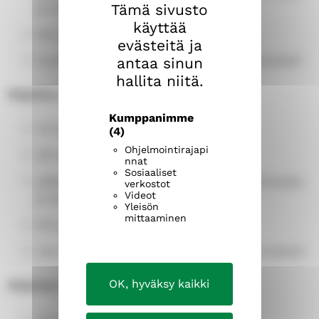
Tämä sivusto
ja laivasänkyjä
käyttää
WC ja suihku majoituskäytävällä
evästeitä ja
huoneet ovat saavutettavia (matalat kynnykset)
antaa sinun
hallita niitä.
Majoitus 3:
Kumppanimme
10 huonetta
(4)
Ohjelmointirajapi
38 majoituspaikkaa
nnat
Sosiaaliset
pääosin kerrossänkymajoitus, myös runkopatja-
verkostot
Videot
ja laivasänkyjä
Yleisön
mittaaminen
WC ja suihku majoituskäytävällä
osa huoneista saavutettavia (matalat kynnykset)
OK, hyväksy kaikki
Majoitus 4: