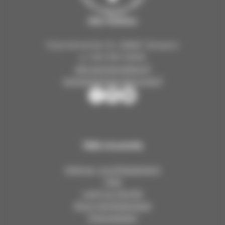
Aito-keskus
Kirjoniementie 15, 33680 Tampere
p. 040 804 8008
aito.tampere@evl.fi
tampereenseurakunnat.fi
T
T
T
a
a
a
m
m
m
p
p
p
Tällä sivustolla
e
e
e
r
r
r
Kokous- ja juhlapalvelut
e
e
e
Tilat
e
e
e
Leirit ja retriitit
n
n
n
Muut leirikeskukset
s
s
s
Yhteystiedot
e
e
e