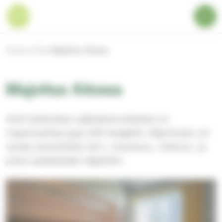
S
Evästeiden hallintapaneeli
E
i
t
Valik
i
u
r
s
Etusivu
Tilat
Majoitus Aitossa
i
r
v
y
u
s
Majoitus Aitossa
i
s
ä
AitO-keskuksen päärakennuksessa on
l
majoitustilaa jopa 200 hengelle. Majoitusta voi
t
varata esimerkiksi leiri-, koulutus-, kokous- ja
ö
ö
juhla-asiakkaiden käyttöön.
n