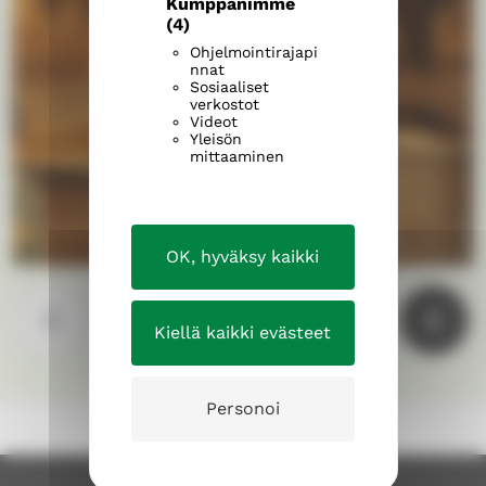
Kumppanimme
(4)
Ohjelmointirajapi
nnat
Sosiaaliset
verkostot
Videot
Yleisön
mittaaminen
OK, hyväksy kaikki
Kiellä kaikki evästeet
Personoi