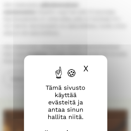
Aito-keskuksen
päärakennuksen
saunaosaston
löylyihin sopii kerralla 12 saunojaa.
Saunaosastolla on uima-allas, joka on kooltaan 9 x
4,5 metriä. Saunaosasto on saavutettava, mutta uima-
allas ei ole saavutettava.
Aito-keskuksen pihassa voi viettää lämminhenkisen
illan myös
kodassa
. Kotaan mahtuu koolle 80 ihmistä.
Kota on saavutettava.
X
Piilota ev
Katso saunaillan lisätiedot täältä
Tämä sivusto
käyttää
evästeitä ja
antaa sinun
hallita niitä.