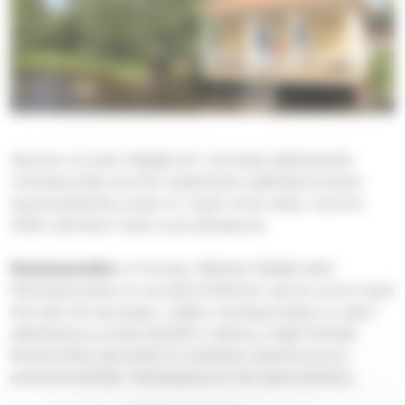
Saunoa voi joko Näsijärven rannassa sijaitsevalla
rantasaunalla tai Aito-keskuksen päärakennuksen
saunaosastolla, jossa on myös uima-allas. Vuonna
2020 valmistui myös uusi pihasauna.
Rantasaunalta
on komea näköala Näsijärvelle.
Rantasaunassa on puulämmitteinen sauna, jonne sopii
kerralla 20 saunojaa. Lisäksi rantasaunassa on pieni
sähkösauna, jonka löylyihin mahtuu neljä henkeä.
Molemmilla saunoilla on yhteinen pesuhuone ja
pukeutumistilat. Rantasauna ei ole saavutettava.