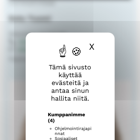
nuorisotyönohjaaja
Eetu Tuomi
Messukylän seurakunta
040 804 8632
X
Piilota ev
eetu.tuomi@evl.fi
Rippikoulun jälkeinen nuorisotyö
Tämä sivusto
käyttää
evästeitä ja
antaa sinun
hallita niitä.
Kumppanimme
(4)
Ohjelmointirajapi
nnat
Sosiaaliset