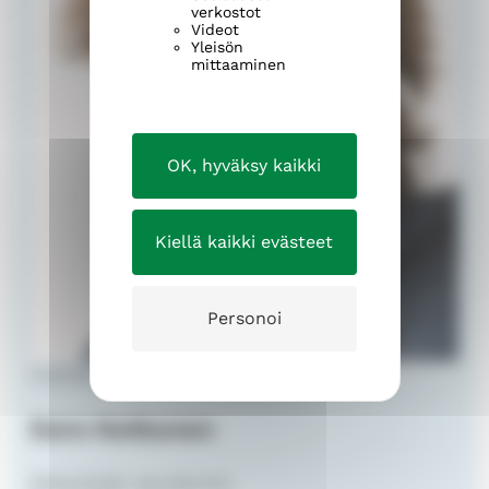
verkostot
Videot
Yleisön
mittaaminen
OK, hyväksy kaikki
Kiellä kaikki evästeet
Personoi
nuorisotyönohjaaja
Eero Kettunen
Messukylän seurakunta