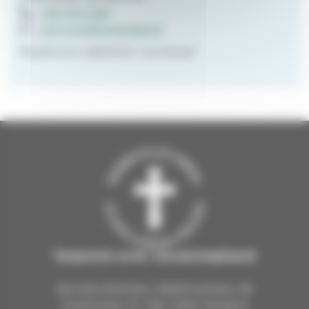
050 574 4931
eero.m.kettunen@evl.fi
Rippikoulun jälkeinen nuorisotyö
Tampereen ev.lut. seurakuntayhtymä
Seurakuntientalo, Näsilinnankatu 26
Postiosoite: PL 226, 33101 Tampere