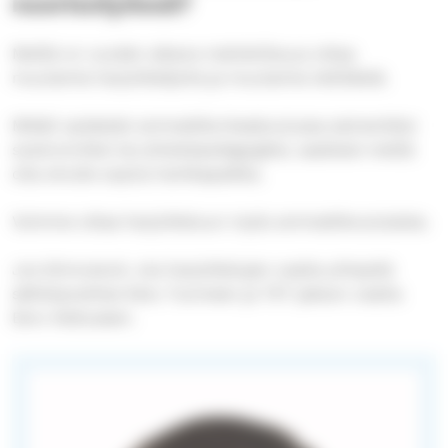
nuorisotyössä?
Meillä on vuoden aikana mahdollisuus ottaa
muutamia harjoittelijoita ja muutamia tettiläisiä.
Mikäli opiskelet ammattikorkeakoulussa esimerkiksi
sosionomiksi tai yhteisöpedagogiksi, saattaisi meillä
olla sinulle sopiva harkkapaikka.
Voimme ottaa harjoitteluun myös ammattikoululaisia.
Jos kiinnostuit, ota harjoittelujen osalta yhteyttä
sähköpostitse Eetu Tuomeen ja TET-jakson osalta
Eero Kettuseen.