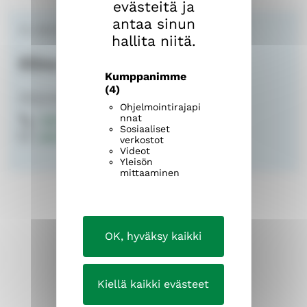
evästeitä ja
antaa sinun
vs. seurakuntapastori
hallita niitä.
Elina de Jong
Kumppanimme
(4)
Messukylän seurakunta
Ohjelmointirajapi
nnat
040 153 4507
Sosiaaliset
elina.dejong@evl.fi
verkostot
Videot
Yleisön
mittaaminen
OK, hyväksy kaikki
Kiellä kaikki evästeet