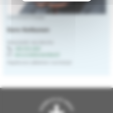
nuorisotyönohjaaja
Eero Kettunen
Messukylän seurakunta
050 574 4931
eero.m.kettunen@evl.fi
Rippikoulun jälkeinen nuorisotyö