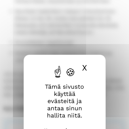
hampurilaisia, tarjoilemaan ja siivoilemaan.
Seuriksen keskiviikon messun toteuttaminen.
Messu on klo 19, mutta tule paikalle klo 18.
Messussa voit esimerkiksi musisoida bändissä,
lukea tekstejä, piirtää alttaritaulun.
Kouluikäisten tapahtumat
Naisten pankin koju Joulutorilla (lisätietoja
Janne Kankaiselta
X
Piilota ev
Jos et pysty suorittamaan palvelutehtävää
toiminnassamme, keksi oma palvelutehtävä ja lähetä
Tämä sivusto
siitä Eerolle tunnistettava selfie, sekä kerro siitä, mitä
käyttää
teit, missä, koska ja millainen kokemus se oli?
evästeitä ja
antaa sinun
Kysy lisää Eerolta
hallita niitä.