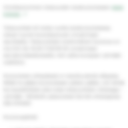
Ilmoittautuminen tokavuoden isoskoulutukseen
tästä
linkistä.
Tokavuotiset eli toista vuotta isoskoulutuksessa
olevat nuoret kouluttautuvat Linnainmaan
seuriksella. Tokavuotisten ensimmäinen koulutus on
ma 21.9. klo 16.30-17.30/18-19 Linnainmaan
seurakuntakeskuksella. Voit valita kumpaan ryhmään
osallistut.
Koulutuksen yhteydessä on tarjolla pientä välipalaa.
Mikäli et pääse koulutukseen paikan päälle, voit tehdä
korvaustehtävän joka tulee tokavuotisten whatsapp -
ryhmään. Tehtävien palautukset Eerolle whatsapissa
050 5744931
Koulutuspäivät: