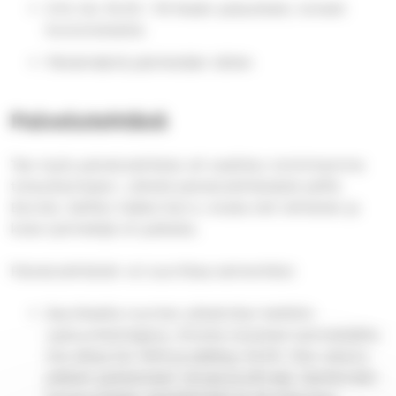
21.9. klo 16.30 / 18 Kesän palautteet, toiveet
koulutuksesta
Päivämääriä päivitetään tähän
Palvelutehtävä
Tee myös palvelutehtävä, eli osallistu toimintamme
toteuttamiseen. Lähetä palvelutehtävästä selfie
Eerolle. Selfien lisäksi kerro, koska teit tehtävän ja
kuka työntekijä oli paikalla.
Palvelutehtävän voi suorittaa esimerkiksi:
Seuriksella nuorten yökahvilan keittiön
vastuunkantajana. Ilmoita tulostasi työntekijälle.
Ilta alkaa klo 18.15 ja päättyy 23.00. Illan aikana
pääset paistamaan ranuja ja pihvejä, täyttämään