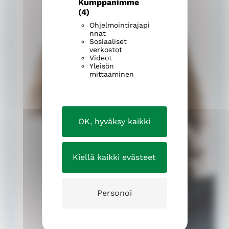
Kumppanimme
(4)
Ohjelmointirajapi
nnat
Sosiaaliset
verkostot
Videot
Yleisön
mittaaminen
OK, hyväksy kaikki
Kiellä kaikki evästeet
Personoi