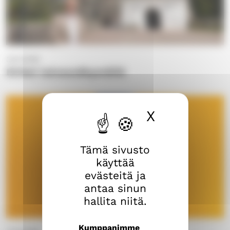
3.6.2026
Kirkot taivasnäkymällä
X
Piilota ev
Tämä sivusto
käyttää
evästeitä ja
antaa sinun
hallita niitä.
Kumppanimme