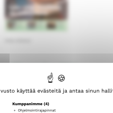
Selaa julkaisua
Silta syyskuu 2024
vusto käyttää evästeitä ja antaa sinun hallit
Kumppanimme
(4)
Ohjelmointirajapinnat