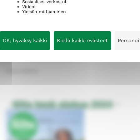
Sosiaaliset verkostot
Videot
Yleisön mittaaminen
OK, hyväksy kaikki
Kiellä kaikki evästeet
Personoi
Selaa julkaisua
Silta ke­sä-elo­kuu 2024