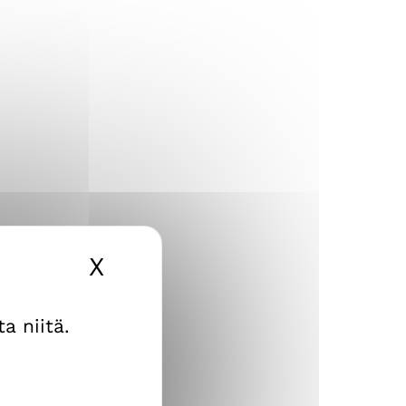
X
Piilota evästebanneri
a niitä.