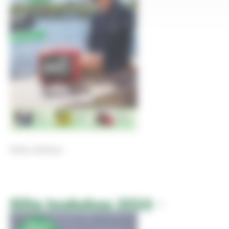
Selaa julkaisua
Silta toukokuu 2024