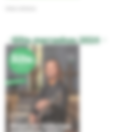
Selaa julkaisua
Silta marraskuu 2024