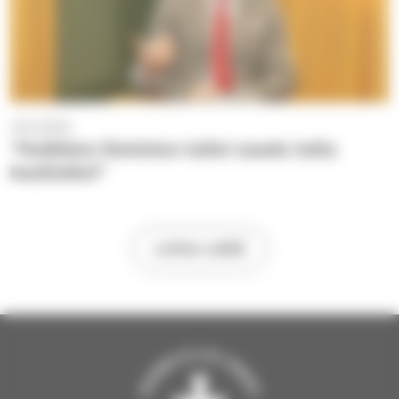
3.12.2025
”Kaikkien ihmisten tulisi saada tulla
kuulluiksi”
LATAA LISÄÄ