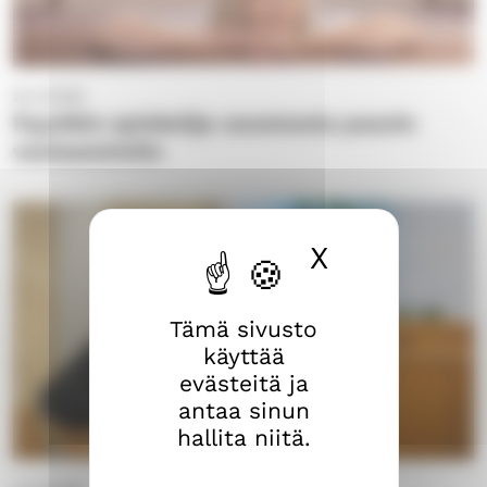
8.4.2026
Pyynikin opiskelija-asunnosta paavin
vastaanotolle
X
Piilota ev
Tämä sivusto
käyttää
evästeitä ja
antaa sinun
hallita niitä.