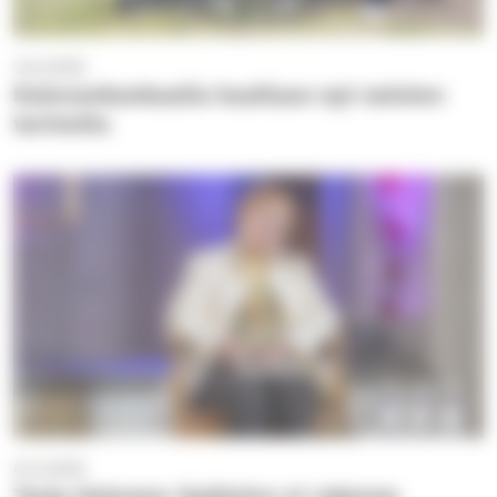
3.6.2026
Kalevankankaalla kuullaan nyt naisten
tarinoita
6.5.2026
Tarja Halonen: Epätoivo ei rakenna