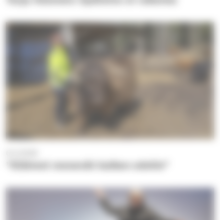
6.5.2026
”Eläimet menevät kaiken edelle”