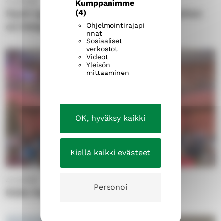
4.3.2026
Kumppanimme
Hyvä tyyppi: Tarvitaan tekemistä, johon
(4)
on helppo tulla
Ohjelmointirajapi
nnat
Sosiaaliset
verkostot
Videot
Yleisön
mittaaminen
OK, hyväksy kaikki
Kiellä kaikki evästeet
4.2.2026
Personoi
Koko kaupungin Pietilät