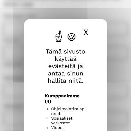
lehden saaja:
Maksajan nimi
X
Piilota ev
Etunimi
Tämä sivusto
käyttää
Sukunimi
evästeitä ja
antaa sinun
Maksajan puhelin
hallita niitä.
Kumppanimme
(4)
Maksajan sähköposti
Ohjelmointirajapi
nnat
Sosiaaliset
verkostot
Videot