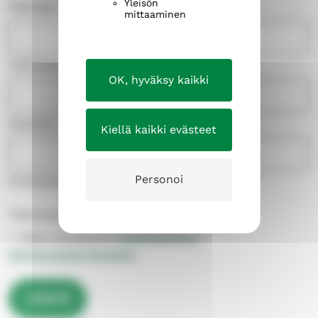
Yleisön
Maksajan osoite
mittaaminen
Lähiosoite
OK, hyväksy kaikki
Kaupunki
Kiellä kaikki evästeet
Personoi
Postinumero
Tietosuojaseloste
(Pakollinen)
Olen tutustunut
verkkopalvelun
tietosuojaselosteeseen
.