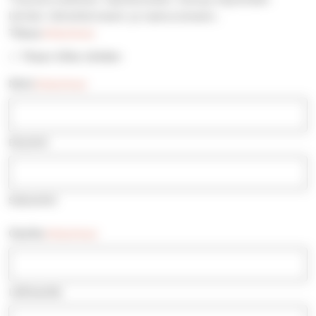
lehden lähettämiseen ja laskutukseen.
Tilaus
(Pakollinen)
Tilaan Silta-lehden
Nimi
(Pakollinen)
Etunimi
Sukunimi
Osoite
(Pakollinen)
Lähiosoite