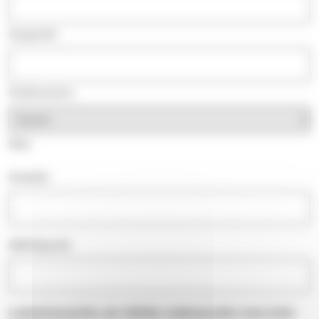
Kaupunki
Postinumero
Maa
Puhelin
Sähköposti
Laskutusosoite, jos lehden maksaa joku muu kuin