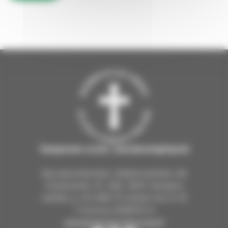
Tampereen ev.lut. seurakuntayhtymä
Seurakuntientalo, Näsilinnankatu 26
Postiosoite: PL 226, 33101 Tampere
vaihde: p. 03 2190 111 arkisin klo 9–15
Y-tunnus 0206114-9
tampereenseurakunnat.fi