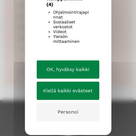
(4)
ons 19.8. kl. 9-14
Ohjelmointirajapi
ons 16.9. kl. 9-14
nnat
Sosiaaliset
verkostot
tis 6.10. kl. 9-14
Videot
Yleisön
tis 10.11. kl. 9-14
mittaaminen
ons 16.12. kl. 9-14
tors 24.12. stängt
OK, hyväksy kaikki
fre 25.12. stängt
Kiellä kaikki evästeet
Personoi