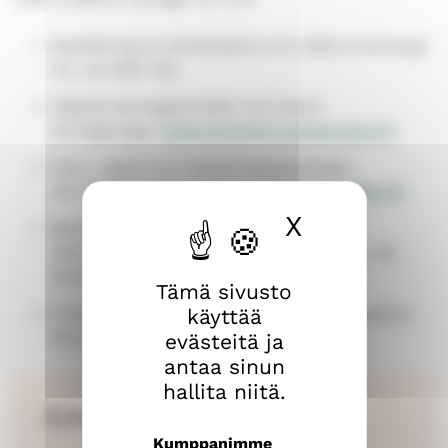
Beställning av ämbetsbevis och släktutredningar
tfn. 03 2190 700
Släktforskningsärenden och andra
förfrågningar
keskusrekisteri.tampere@evl.fi
Dop-, vigsel och medlemskapsärenden
tfn. 03 2190 222
rekisteroinnit.tampere@evl.fi
X
Piilota ev
Besöksadress: Församlingarnas hus, 1:a
våningens kundbetjäning, Näsilinnankatu 26,
Tammerfors, vardagar kl. 9-15.
Tämä sivusto
Postadress: Tammerfors regioncentralregister,
käyttää
PB 226, 33101 Tammerfors
evästeitä ja
antaa sinun
hallita niitä.
Avvikande öppettider
Kumppanimme