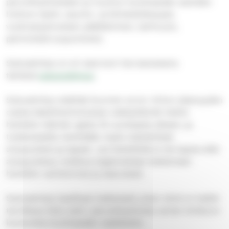
perunkirjoitukseen ja muuhun kuolinpesän asioiden
hoitoon (esim. asunto- ja kiinteistökaupat,
vuokrasopimuksen päättäminen, lainhuuto,
perinnöstä luopuminen).
Sukuselvitys on eri asia kuin harrastuksena
tehtävä
sukututkimus
.
Sukuselvitys sisältää Suomen ev.lut. kirkon jäsenyyden
osalta käyttötarkoituksen edellyttämät tiedot
henkilön elämän ajalta 15-vuotiaasta alkaen, ja
todistukselle merkitään myös mahdolliset
aviopuolisot ja lapset. Jos henkilöllä ei ole lapsia eikä
aviopuolisoa, todistus laajennetaan kattamaan
henkilön vanhemmat ja sisarukset.
Sukuselvitys laaditaan kattavasti, joten siinä on kaikki
tarvittava tieto esim. perunkirjoitusta varten kirkkoon
kuuluvista kuolinpesän osakkaista.