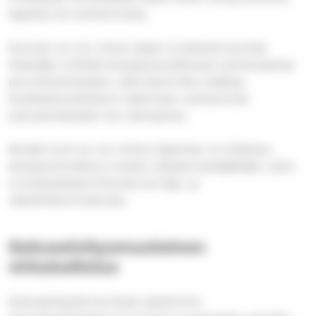
lapsista tai vanhemmista.
Suomen ev.-lut. kirkon jäsen ei yleensä tarvitse
itsestään erillistä elossaolotodistusta vanhempansa
perunkirjoitukseen, sillä tämä tieto sisältyy
aluekeskusrekisterin laatimaan vanhemman
sukuselvitykseen (ks. alempana).
Muiden kuin ev.-lut. kirkon jäsenten on tilattava
elossaolotodistus omalta rekisterinpitäjältään, esim.
ortodoksisesta kirkosta tai Digi- ja
väestötietovirastosta.
Sukuselvitysmuotoinen
virkatodistus
Sukuselvitystä tarvitaan yleisimmin