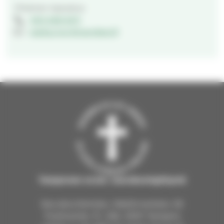
Yhteinen kasvatus
040 638 6411
reetta.morttinen@evl.fi
Tampereen ev.lut. seurakuntayhtymä
Seurakuntientalo, Näsilinnankatu 26
Postiosoite: PL 226, 33101 Tampere