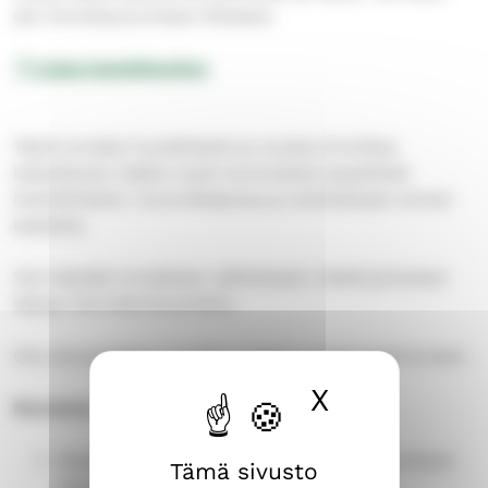
sen ilmoittautumisesi liitteeksi.
Lataa kasteilmoitus
Täytä lomake huolellisesti ja muista ilmoittaa
kastettavan lisäksi myös kummeista kysyttävät
henkilötiedot. Kummikelpoisuus tarkistetaan ennen
kastetta.
Voit täyttää lomakkeen sähköisesti. Allekirjoituksen
täytyy olla käsinkirjoitettu.
Ota alkuperäinen lomake mukaan kastetapahtumaan.
X
Piilota ev
Muutama ohje lomakkeen täyttämiseen:
Rippikoulun alkupäivä on ryhmän ensimmäisen
Tämä sivusto
tapaamisen päivämäärä.