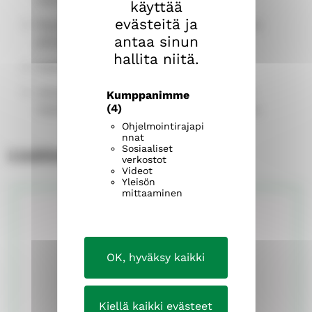
käyttää
evästeitä ja
Rippikoulun loppupäivä on konfirmaation
antaa sinun
päivämäärä.
hallita niitä.
Paikka on Tampere.
Järjestäjä on se seurakunta, joka vastaa
Kumppanimme
(4)
rippikoululaisen ryhmän toteuttamisesta.
Ohjelmointirajapi
nnat
Sosiaaliset
Lisätietoja
verkostot
Videot
Yleisön
mittaaminen
OK, hyväksy kaikki
Kiellä kaikki evästeet