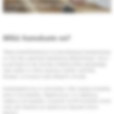
juhlaan ennen kesän ripareita.
Mikä Aamukaste on?
Tässä yhteisöllisessä ja tunnelmallisessa kastejuhlassa
on kerralla useampia kastettavia lähipiireineen. Sinun
ja perheesi ei itse tarvitse miettiä juhlien järjestelyjä,
vaan kaikki on tehty tarjoilua myöten valmiiksi.
Mukaan voi kutsua myös lähipiirin ihmisiä.
Kastetapahtuma on tarkoitettu niille rippikoululaisille,
joita ei ole kastettu. Rippikouluun voi osallistua,
vaikka ei ole kastettu. Kuitenkin konfirmoiduiksi voivat
tulla vain kastetut ja rippikoulun käyneet kirkon
jäsenet.