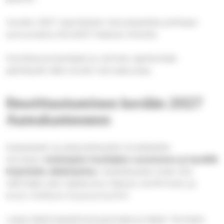
Vuoden 2027 riparilaisten Aamukastetta juhlitaan
sunnuntaina 16.5.2027 Kalevan kirkolla
Ilmoittautumisohjeet ja ryhmien ajankohdat
päivittyvät tälle sivulle marraskuussa.
Ilmoittautuminen kevään 2027
Aamukasteeseen
Kasteeseen ja palautettavalle lomakkeelle
tarvitaan
molempien huoltajien suostumus ja kynällä
kirjoitettu allekirjoitus
. Kastettavalla tulee olla
vähintään yksi rippikoulun käynyt, konfirmoitu ja
ev.lut. kirkkoon kuuluva kummi.
Lataa tästä kasteilmoituslomake ja täytä. Tarvitsen