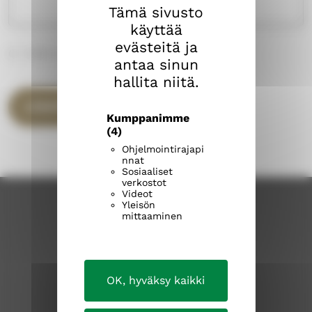
Tämä sivusto
käyttää
evästeitä ja
0 / 1000 merkkien enimmäismäärästä
antaa sinun
hallita niitä.
Kumppanimme
(4)
Ohjelmointirajapi
nnat
Sosiaaliset
verkostot
Videot
Yleisön
mittaaminen
OK, hyväksy kaikki