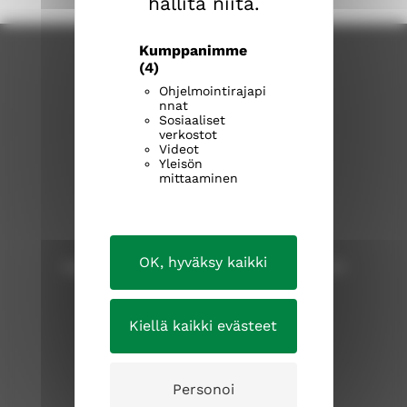
hallita niitä.
e
)
Kumppanimme
(4)
Ohjelmointirajapi
nnat
Sosiaaliset
verkostot
Videot
Yleisön
mittaaminen
Tampereen Tuomasmessu
Tuomaspappi Meri Ala-Kokko,
meri.ala-kokko@evl.fi
OK, hyväksy kaikki
tampereen.tuomasmessu@outlook.com
Kiellä kaikki evästeet
tampereenseurakunnat.fi
Personoi