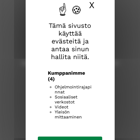
X
Piilota ev
Tämä sivusto
käyttää
evästeitä ja
Tampereen Tuomasmessu
Tuomaspappi Meri Ala-Kokko,
antaa sinun
meri.ala-kokko@evl.fi
hallita niitä.
tampereen.tuomasmessu@outlook.com
Kumppanimme
(4)
Ohjelmointirajapi
nnat
Sosiaaliset
tampereenseurakunnat.fi
verkostot
Videot
Yleisön
T
T
T
mittaaminen
a
a
a
m
m
m
p
p
p