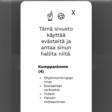
i
X
Piilota ev
r
r
y
Tämä sivusto
t
käyttää
t
evästeitä ja
o
antaa sinun
i
Tampereen Tuomasmessu
hallita niitä.
s
Tuomaspappi Meri Ala-Kokko,
e
meri.ala-kokko@evl.fi
l
Kumppanimme
tampereen.tuomasmessu@outlook.com
(4)
l
e
Ohjelmointirajapi
nnat
s
Sosiaaliset
i
verkostot
Videot
v
tampereenseurakunnat.fi
Yleisön
u
mittaaminen
T
T
T
s