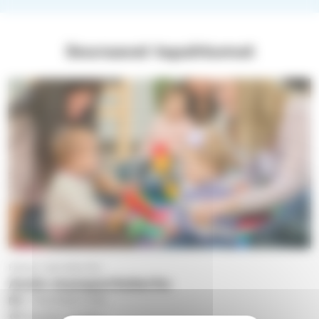
Seuraavat tapahtumat
Harjun seurakunta
Avoin musaperhekerho
ti 11.8.2026
9.30
Pispalan kirkko