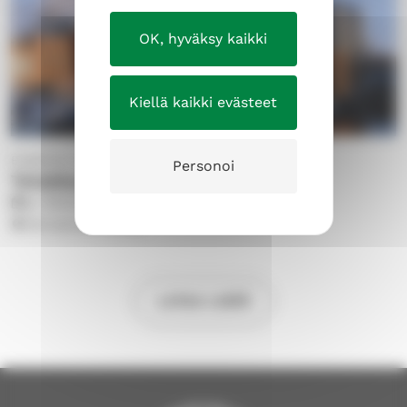
OK, hyväksy kaikki
Kiellä kaikki evästeet
Eteläinen seurakunta
Personoi
Telakkamessu
su 16.8.2026
17.00
Hervannan kirkko
LATAA LISÄÄ