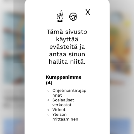
X
Piilota ev
Tämä sivusto
käyttää
evästeitä ja
antaa sinun
hallita niitä.
Kumppanimme
(4)
Ohjelmointirajapi
Harjun seurakunta
nnat
Taidetelakka
Sosiaaliset
verkostot
ke 12.8.2026
18.00
–
20.00
Videot
Yleisön
mittaaminen