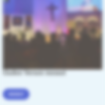
Uuden Verson messut
MESSUT