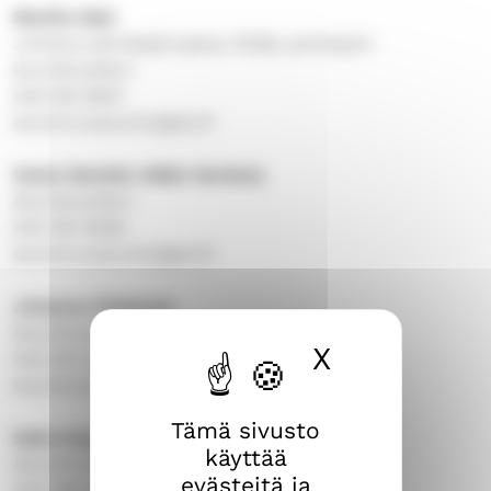
Marika Salo
Johtava työntekijä (syksy 2026), perhetyön
koordinaattori
040 615 9601
etunimi.sukunimi@evl.fi
Venla Wacklin-Mäki-Kerttula
Koordinaattori
040 187 8529
etunimi.sukunimi@evl.fi
Johanna Flinkman
Koordinaattori, Kalevan yhteisö
X
Piilota ev
040 531 3312
etunimi.​sukunimi@​evl.​fi
Tämä sivusto
Salla Kauppila
käyttää
Koordinaattori, Varikko-yhteisö
evästeitä ja
040 168 6482