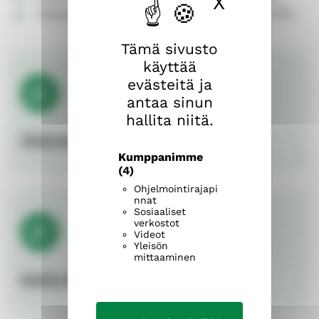
X
Piilota e
Vapaaehtoinen ei kuljeta avustettavaa autolla.
Tämä sivusto
käyttää
evästeitä ja
antaa sinun
hallita niitä.
Yhteystiedot ja aukiolo
Kumppanimme
(4)
Ohjelmointirajapi
nnat
Sosiaaliset
verkostot
Videot
Yleisön
mittaaminen
Usein kysytyt kysymykset