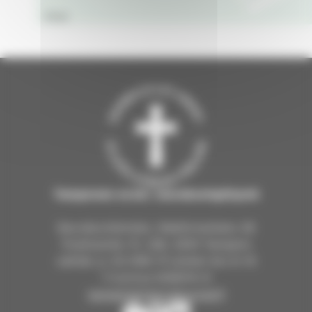
Ansa
Tampereen ev.lut. seurakuntayhtymä
Seurakuntientalo, Näsilinnankatu 26
Postiosoite: PL 226, 33101 Tampere
vaihde: p. 03 2190 111 arkisin klo 9–15
Y-tunnus 0206114-9
tampereenseurakunnat.fi