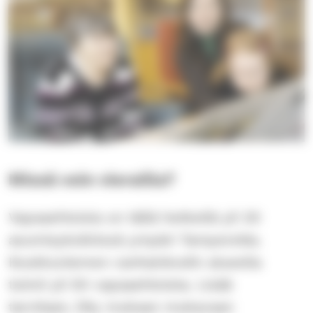
Missä voin vierailla?
Vapaaehtoisia on tällä hetkellä yli 20
asumisyksikössä ympäri Tamperetta.
Koukkuniemen vanhainkodin alueella
toimii yli 50 vapaaehtoista. Lisää
tarvitaan, liity mukaan mukavaan