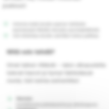
joukkoon!
Voimme etsiä sinulle sopivan tehtävän
asuinalueesi lähellä olevasta asumisyksiköstä.
Voit ehdottaa sinulle valmiiksi tuttua paikkaa.
Mitä voin tehdä?
Omat taitosi riittävät – talon ulkopuolelta
tulevat kasvot ja hymyt ilahduttavat
monia. Voit toimia esimerkiksi:
Seurana
luotettavana juttukaverina ja ulkoiluapuna