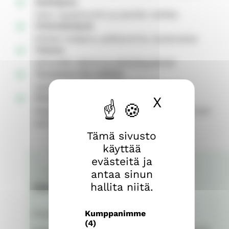
Saattajana
talon tapahtumiin ja pienille retkille
Virkistämässä
lehtien lukijana, pelikaverina, laulamassa
Tukena
sairauden aikana ja yksinäisyydessä
Tuomassa iloa arkeen
lapsen, soittimen tai lemmikin kanssa
Porukalla
X
Piilota e
Kysy mahdollisuudesta vierailla yhdessä työ-
tai harrastuskaverisi kanssa
Tämä sivusto
käyttää
evästeitä ja
antaa sinun
hallita niitä.
Vierailu virkistää
Kumppanimme
Pitkäaikainen vanhusystäväni siirtyi
(4)