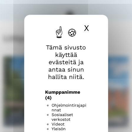
X
Piilota ev
Liittyvät tilat
Tämä sivusto
käyttää
evästeitä ja
antaa sinun
hallita niitä.
Kumppanimme
(4)
Ohjelmointirajapi
nnat
Sosiaaliset
verkostot
Videot
Yleisön