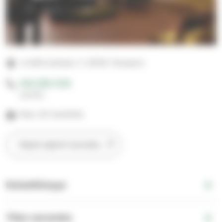
Lindforsinkatu 7, 33720 Tampere
050 599 7335
suntio
Max 30 henkilöä
Näytä sijainti kartalla
Esteettömyys
Tilan varustelu