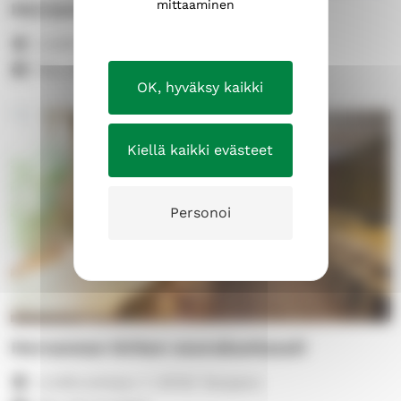
mittaaminen
Hervannan kirkko
Lindforsinkatu 7, 33720 Tampere
Max 280 henkilöä
OK, hyväksy kaikki
Kiellä kaikki evästeet
Personoi
Hervannan kirkon seurakuntasali
Lindforsinkatu 7, 33720 Tampere