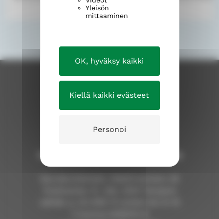
Videot
Yleisön
mittaaminen
OK, hyväksy kaikki
Kiellä kaikki evästeet
Personoi
Tampereen ev.lut. seurakuntayhtymä
Seurakuntientalo, Näsilinnankatu 26
Postiosoite: PL 226, 33101 Tampere
vaihde: p. 03 2190 111 arkisin klo 9–15
Y-tunnus 0206114-9