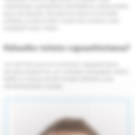
osaamistaan pankkialalta yksinäisille ja vähävaraisille
apua tarvitseville. Seurakunta tarjosi toiminnalle
puitteet, ja siitä se lähti. Hyvät teot antavat myös
auttajalle hyvän mielen.
Haluatko toimia vapaaehtoisena?
Jos olet kiinnostunut toimimaan vapaaehtoisena
seurakunnassamme, ole rohkeasti yhteydessä meihin.
Meillä on tarjota sinulle erilaisia tehtäviä oman
elämäntilanteesi mukaan.