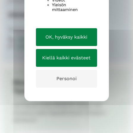
Videot
Yleisön
mittaaminen
Christian Seppänen
Eteläinen seurakunta
OK, hyväksy kaikki
040 187 0559
christian.seppanen@evl.fi
Kiellä kaikki evästeet
Personoi
Muut vapaaehtoistehtävät
Tampereella
Jos haluat antaa aikaasi ja auttaa, voit
tutustua myös Vapaaehtoistyö Tampere -
palveluun!