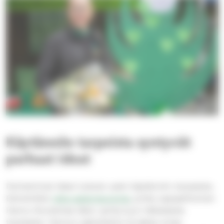
Käytännön tarpeista syntyvät
parhaat ideat
Parhaimmat ideat tulevat usein käytännön tarpeesta.
Esimerkiksi
raha-asianneuvonta
, jonka vapaaehtoinen
Hannu Routamaa ideoi, syntyi juuri tällaisesta
tarpeesta. Hannun ajatuksena oli jakaa omaa