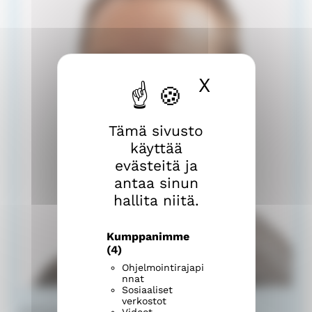
X
Piilota ev
Tämä sivusto
käyttää
evästeitä ja
antaa sinun
hallita niitä.
Kumppanimme
(4)
Ohjelmointirajapi
nnat
Sosiaaliset
verkostot
johtava kappalainen