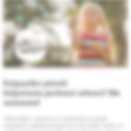
Kaipaatko pientä
helpotusta perheesi arkeen? Me
autamme!
PikkuHelppi -palvelua on mahdollisuus saada
arkipäivisin pääsääntöisesti klo 8-16 välillä. Perhe voi