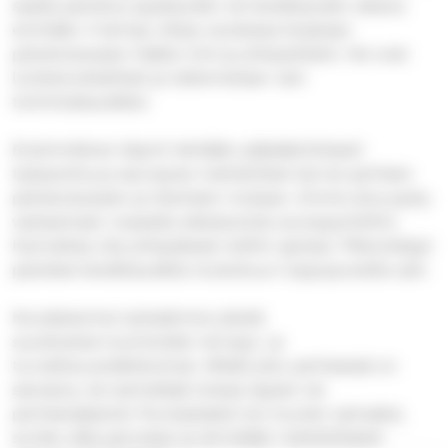
saada palvelua syyskauden tai kevätkauden aikana
enintään 4 kertaa. Aikaa varatessa kirjataan
palvelutarpeen lisäksi nimi ja yhteystiedot. Ne ovat
luottamukselliset ja tallennetaan vain
toimintakaudeksi.
Ensimmäinen käynti tehdään pääsääntöisesti
työpareina ja seuraavat mahdolliset kerrat perheen
palvelutarpeen ja tilanteen mukaan. Emme aina pysty
vastaamaan nopealla aikataululla avunpyyntöihin.
Kannattaa olla yhteydessä meihin ajoissa. PikkuHelppi
palvelee kevätkaudella toukokuun loppupuolelle asti.
Noudatamme työssämme yleisiä
suosituksia huomioiden terveys- ja
turvallisuusnäkökulmat. Mikäli joku perheessä on
sairaana, tai työntekijä toteaa lapsen tai
perheenjäsenen flunssaiseksi tai muuten sairaaksi,
sovittu aika perutaan ja siirretään mahdollisesti