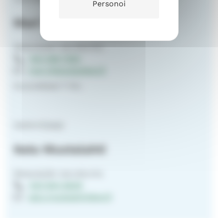
Personoi
Mari Ylikangas
Messukylän seurakunta
050 599 7093
mari.ylikangas@evl.fi
Kouluikäiset 7-14v.
lastenohjaaja
Satu Mustalahti
Messukylän seurakunta
040 804 8639
satu.mustalahti@evl.fi