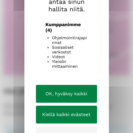
antaa sinun
lähiympäristössä.
hallita niitä.
PikkuHelppi toimii Messukylän
seurakunnan alueella (Teisko, Aitolahti,
Kumppanimme
Olkahinen, Atala, Linnainmaa, Leinola,
(4)
Vehmainen, Takahuhti, Kaukajärvi,
Ohjelmointirajapi
nnat
Annala ja Levonmäki).
Sosiaaliset
verkostot
Ota yhteyttä Mari Ylikankaaseen tai Satu
Videot
Mustalahteen.
Yleisön
mittaaminen
Ota yhteyttä
OK, hyväksy kaikki
Ota yhteyttä rohkeasti varataksesi helppiaikaa.
Kerromme mielellämme lisää palvelusta!
Kiellä kaikki evästeet
nuorisotyönohjaaja