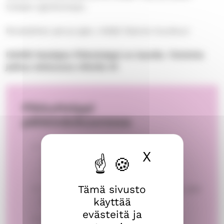
toiseen ajankohtaan.
Muistathan perua ajan, mikäli tilanne muuttuu!
HUOM! Kesäajan Pikkuhelppi on tauolla. Toiminta
jatkuu elokuussa viikolla 33
PikkuHelppi
pähkinänkuoressa
Seurakunnan varhaiskasvatuksen
X
Piilota ev
ammattilaisten tarjoamaa apua
lapsiperheille
Tämä sivusto
Pääsääntöisesti arkipäivisin klo 8-16, yksi
käyttää
käynti yleensä 2h.
evästeitä ja
Apu tapahtuu perheiden kotona tai