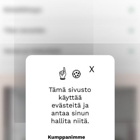
Esteettömyys
Tilan varustelu
Varaus ja tiedustelut
X
Piilota ev
Tämä sivusto
käyttää
evästeitä ja
antaa sinun
hallita niitä.
Kumppanimme