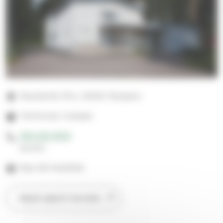
Rauhantie 19 A, 33420 Tampere
Toiminnan mukaan
050 520 9015
Suntio
Max 60 henkilöä
Näytä sijainti kartalla