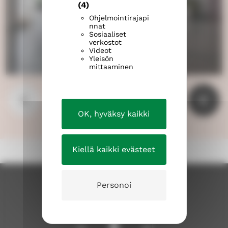
(4)
Ohjelmointirajapi
nnat
Sosiaaliset
verkostot
Videot
Yleisön
mittaaminen
OK, hyväksy kaikki
Kiellä kaikki evästeet
Personoi