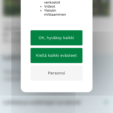
verkostot
Videot
Yleisön
mittaaminen
Harjun seurakunta
Yö kirkossa
6.11.
18.00
–
la 7.11.2026
10.00
OK, hyväksy kaikki
Lielahden kirkko
Kiellä kaikki evästeet
Leiri-infoa
Tästä löydät tietoa ilmoittautumisesta,
Personoi
maksuista ja palveluehdoistamme.
Leirikirje ja osallistujan turvakortti