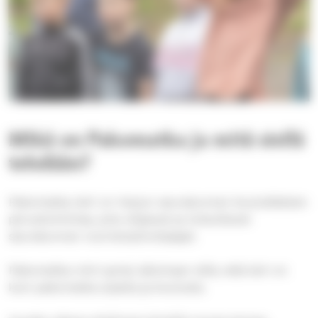
Mikä on Pakomatka ja mitä siellä
tehdään?
Pakomatka-leiri on Harjun seurakunnan kouluikäisten
perustoimintaa, jota ohjaavat ja toteuttavat
seurakunnan nuorisotyönohjaajat.
Pakomatka-nimi syntyi aikoinaan siitä, että leiri on
kuin pakomatka arjesta ja koulusta.