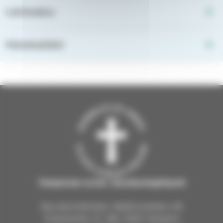
Leirimaksu
Palveluehdot
Tampereen ev.lut. seurakuntayhtymä
Seurakuntientalo, Näsilinnankatu 26
Postiosoite: PL 226, 33101 Tampere