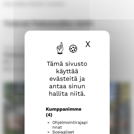
Kannattaa lähteä mukaan!
Tulevat Pakomatka-leirit
X
Piilota ev
Harjun seurakunta
Pakomatka 24 -leiri
2.10.
17.30
–
su 4.10.2026
13.00
Tämä sivusto
Aito-keskus
käyttää
evästeitä ja
antaa sinun
hallita niitä.
Kumppanimme
(4)
Ohjelmointirajapi
nnat
Sosiaaliset