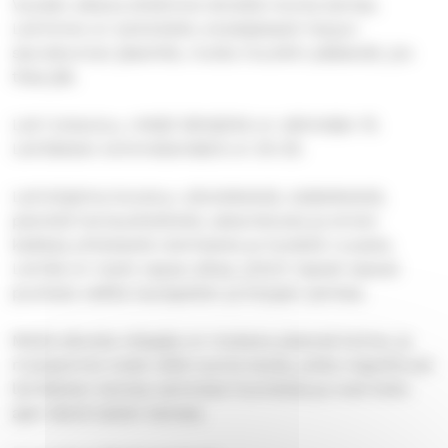
Vuoden aikana ehdimme leireillä monta kertaa.
Leirimme on tarkoitettu ensisijaisesti Harjun
seurakunnan jäsenille, mutta muutkin pääsevät, jos
tilaa jää.
Leiri toteutuu, mikäli lähtijöitä on vähintään 15.
Leiriläisten enimmäismäärä on 20-25.
Leiriohjelma koostuu ulkoleikeistä, sisäleikeistä,
pienistä hartaushetkistä, askartelusta ja ennen
kaikkea yhteisestä olemisesta ja hyvästä ruuasta.
Leirillä on myös vapaa-aikaa, jolloin lapset saavat
puuhata vaikka lautapelien ja kirjojen parissa.
Meitä aikuisia ohjaajia on mukana yleensä kolme, ja
mukaamme tulee vielä nuoria isosia, jotka majoittuvat
leiriläisten kanssa samoissa huoneissa ja ovat koko
ajan läsnä lasten kanssa.