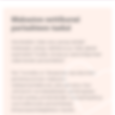
Maksuton nettikurssi
parisuhteen tueksi
Kiertävätkö riidat aina samaa kehää?
Katkeaako yhteys väliltänne ja riidat jäävät
sopimatta? Ovatko stressi ja vastoinkäymiset
nakertaneet parisuhdetta?
Pari Tunnetta on Tampereen seurakuntien
perheneuvonnan maksuton
nettiparisuhdekurssi, joka perustuu Sue
Johnsonin tunnekeskeiseen pariterapiaan.
Kurssi auttaa ymmärtämään tunneyhteyttä ja
vuorovaikutusta parisuhteessa
kiintymyssuhdeajattelun kautta.