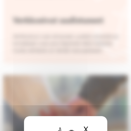
Verkkosivut uudistuneet
Verkkosivut ovat siirtyneet uudelle alustalle ja
lomakkeet ovat pois käytöstä tällä hetkellä,
mutta tehtäviä voi tehdä manuaalisesti.
X
Piilota ev