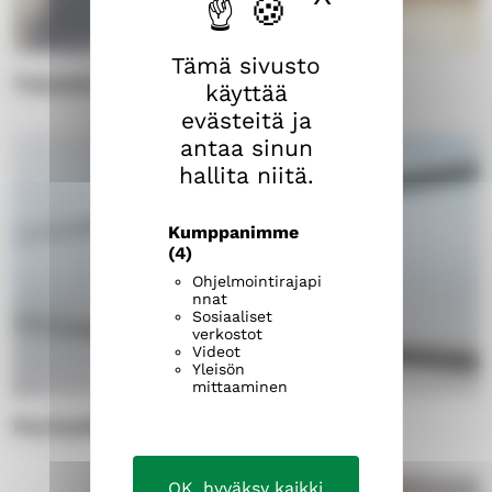
Tämä sivusto
Tutustu kurssijaksoihin
käyttää
evästeitä ja
antaa sinun
hallita niitä.
Kumppanimme
(4)
Ohjelmointirajapi
nnat
Sosiaaliset
verkostot
Videot
Yleisön
mittaaminen
Parisuhteen työkalut
OK, hyväksy kaikki