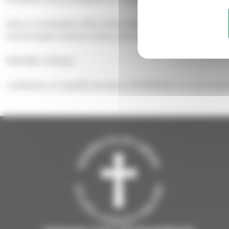
Alfa on erityisesti niille, jotka eivät ole vielä suurem
toiminnassa mukana oleva, joka haluaa pohtia mihin usk
Nähdään Alfassa!
Lisätietoa voi kysellä Venlalta 0401878529 tai venla.wack