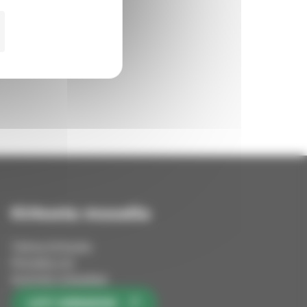
Kirkosta muualla
Tietoa kirkosta
Pinnalla nyt
Avoimet työpaikat
LIITY KIRKKOON