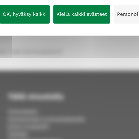
OK, hyväksy kaikki
Kiellä kaikki evästeet
Personoi
min mukana seurakunnan toiminnassa. Toisaalta jo
oo ja miksi, on tervetullut mukaan.
lin-maki-kerttula(at)evl.fi
Tällä sivustolla
Yhteystiedot
Hautausmaat ja siunauskappelit
Kirkot ja kappelit
Tilahaku