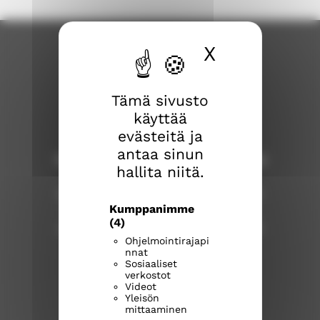
X
Piilota ev
Tämä sivusto
käyttää
evästeitä ja
antaa sinun
Tampereen ev.lut. seurakuntayhtymä
hallita niitä.
Seurakuntientalo, Näsilinnankatu 26
Kumppanimme
Postiosoite: PL 226, 33101 Tampere
(4)
vaihde: p. 03 2190 111 arkisin klo 9–15
Ohjelmointirajapi
Y-tunnus 0206114-9
nnat
tampereenseurakunnat.fi
Sosiaaliset
verkostot
Videot
T
T
T
Yleisön
a
a
a
mittaaminen