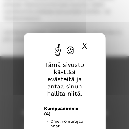
yhdessä. Kokoonnumme joka lauantai, lisäksi
osallistumme yhdessä sunnuntaisin Varikko- tai
Telakkamessuun.
Jos haluat mukaan, ota yhteyttä/If you would like to
join, please contact: Anneli H, 050 912 8956
X
Piilota ev
Tämä sivusto
käyttää
evästeitä ja
antaa sinun
hallita niitä.
Kumppanimme
Tampereen ev.lut. seurakuntayhtymä
(4)
Ohjelmointirajapi
nnat
Seurakuntientalo, Näsilinnankatu 26