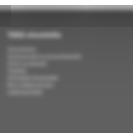
Tällä sivustolla
Yhteystiedot
Hautausmaat ja siunauskappelit
Kirkot ja kappelit
Tilahaku
Kirkolliset ilmoitukset
Kerro ideasi tai kysy
Laskutusohjeet