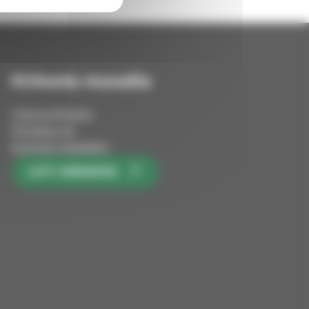
Kirkosta muualla
Tietoa kirkosta
Pinnalla nyt
Avoimet työpaikat
LIITY KIRKKOON