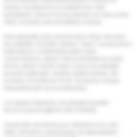
kanssa. Noudatamme turvallisemman tilan
periaatteita. Kokoonnumme yleensä noin joka toinen
viikko torstaisin pienryhmäläisen kodissa.
Avara järjestää myös avoimia Avara-iltoja. Seuraava
ilta pidetään 21.5.2026, aiheena ”Uskon muuttuminen”,
keskusteluun virittämässä pitkän linjan
uusiversolainen, diakoni Hanna Kelokaski ja Uuden
Verson pastori Daniel Hukari. Avara-ilta pidetään
Suurella sydämellä -klubilla (Näsilinnankatu 26)
torstaina 21.5.2026 klo 18-20. Tervetuloa mukaan
keskustelemaan tai kuuntelemaan!
Jos kaipaat lisätietoja, ota yhteyttä Danieliin
(etunimi.sukunimi@evl.fi, 050 5744929)
Lämpimästi tervetuloa juuri sellaisena kuin olet –
ikään, ihonväriin, sukupuoleen tai seksuaaliseen