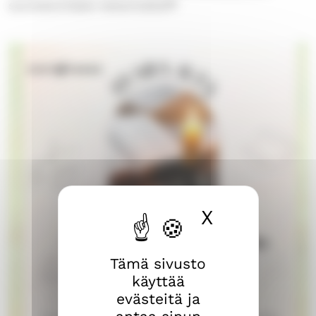
suuntatumiseen katsomatta!💚
X
Piilota ev
Tämä sivusto
käyttää
evästeitä ja