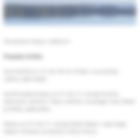
Tervetuloa Harjun viikkoon!
Pispalan kirkko
Nuortenilta to 2.7. klo 18–21, Pirkko-nuorisotila.
Jatkuu läpi kesän.
Konfirmaatiomessu la 4.7. klo 11. Liturgi Anniina
Salminen, kanttori Tarja Laitinen. Avustajat Vivia Okker
ja Riitta Jaakonaho.
Messu su 5.7. klo 11. Liturgi Aleksi Majuri, saarnaaja
Sakari Virtanen ja kanttori Elina Peura.