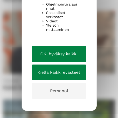
k
"
Ohjelmointirajapi
"
nnat
Sosiaaliset
verkostot
Videot
Yleisön
mittaaminen
OK, hyväksy kaikki
Kiellä kaikki evästeet
7.5.2025
Kaksi intohimoa ja uraa
Personoi