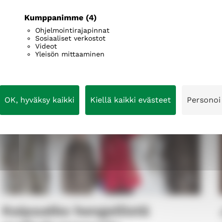
Kumppanimme
(4)
Ohjelmointirajapinnat
Sosiaaliset verkostot
Videot
ous
Yleisön mittaaminen
OK, hyväksy kaikki
Kiellä kaikki evästeet
Personoi
Kaipaatko hengellistä