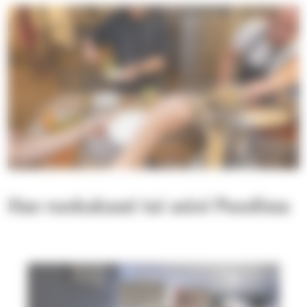
Hae ruokakassi tai asioi Puodissa