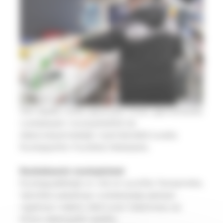
Voit saada ruoka-apua joko ilman ajanvarausta
ruokakassin noutopisteiltä tai
diakoniatyöntekijän myöntämällä luvalla
Ruokapankin Puodista Nekalasta.
Ruokakassin noutopisteet
Ruokapysäkkejä on viisi eri puolilla Tamperetta.
Valmiiksi pakattuja ruokakasseja jaetaan
rajallinen määrä, eikä luvan hakemista tai
kirkon jäsenyyttä vaadita.