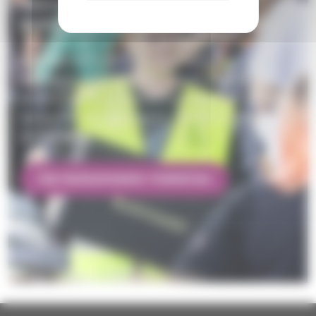
Seurakuntien ruoka-apu on
mahdollista lahjoitusten avulla
Ruokapankki kerää keskitetysti
syömäkelpoista hävikkiruokaa jaettavaksi
eteenpäin. Tule vapaaehtoiseksi tai lahjoita
varoja tai elintarvikkeita. Pienikin tuki on
arvokas!
TUE RUOKAPANKIN TOIMINTAA