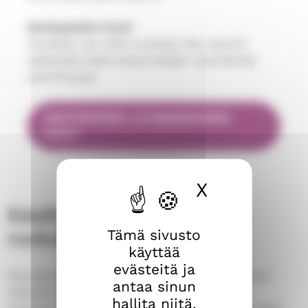
Ruokapankin Puoti
Puodissa voit valita tuotteet itse. Asiointi
edellyttää diakoniatyöntekijän myöntämää
asiointilupaa.
NOUTOPISTEET JA RUOKAPANKIN
PUOTI
X
Piilota ev
Edulliset ja maksuttomat
Tämä sivusto
ruokailut
käyttää
evästeitä ja
Seurakunnat järjestävät edullisia ja maksuttomia
antaa sinun
yhteisöruokailuja eri puolilla Tamperetta.
hallita niitä.