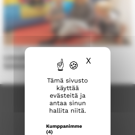
6.6.2025
Linnainmaan kesä kutsuu
X
Piilota ev
toimintaansa kaikenikäisiä
Tämä sivusto
käyttää
evästeitä ja
antaa sinun
hallita niitä.
Kumppanimme
(4)