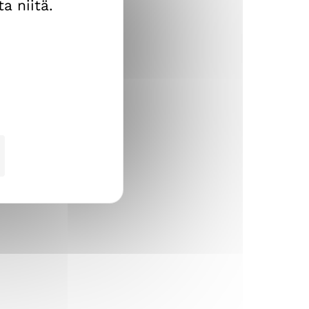
a niitä.