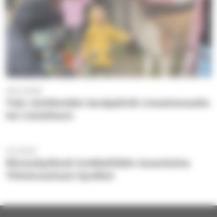
29.5.2026
Tule viettämään kesäpäiviä Linnainmaalle
tai Lielahteen
5.5.2022
Messukylässä lenkkeillään lauantaina
Yhteisvastuun hyväksi