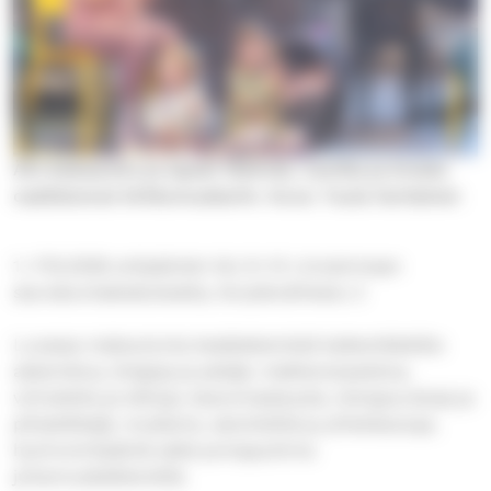
Äiti Aleksandra ja lapset Melinda, Camilla ja Amalia
osallistuivat kirkkomuskariin. Kuva: Tuula Vartiainen
1.–17.6.2026 arkipäivisin klo 9–14 Linnainmaan
seurakuntakeskuksella, Korpikodinkatu 2
Luvassa maksutonta kesätekemistä kaikenikäisille:
askartelua, bingoja ja pelejä, makkaranpaistoa,
vohveleita ja lettuja, kasvomaalausta, temppuratoja ja
pihaleikkejä, muskaria, satuhetkiä ja yhteislauluja,
hyvinvointipäiviä sekä pomppulinna
juhannuskekkereillä.