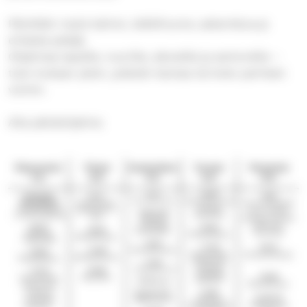
Päivittäin myös kahvio, leikkihuone, askartelua ja
erilaisia pelejä.
Ohjelmaa lapsille, nuorille, aikuisille ja senioreille –
tule mukaan yksin, ystävän kanssa tai koko perheen
voimin.
Alla päiväohjelma