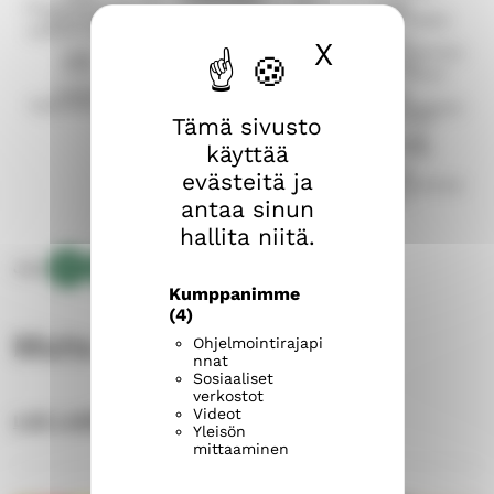
X
Piilota ev
Tämä sivusto
käyttää
evästeitä ja
antaa sinun
hallita niitä.
Jaa:
Kumppanimme
Kopioi
J
J
J
(4)
linkki
a
a
a
Muita uutisia
Ohjelmointirajapi
tälle
a
a
a
nnat
sivulle
p
p
p
Sosiaaliset
verkostot
a
a
a
Videot
LUE LISÄÄ ARTIKKELEITA
l
l
l
Yleisön
mittaaminen
v
v
v
e
e
e