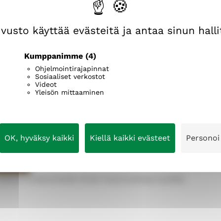
vusto käyttää evästeitä ja antaa sinun hallit
Kumppanimme
(4)
Ohjelmointirajapinnat
Sosiaaliset verkostot
Videot
Yleisön mittaaminen
OK, hyväksy kaikki
Kiellä kaikki evästeet
Personoi
ance Collectivestä olivat harjoituksissa hyvällä