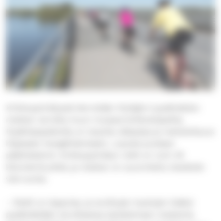
Kirkkopyöräilyssä kierretään Pyhäjärvi pysähdellen
matkan varrella muun muassa kirkkoetapeilla.
Pysähdyspaikoilla on tarjolla välipalaa ja mahdollisuus
hiljaiseen hengähtämiseen. Lopuksi juodaan
päätöskahvit. Kirkkopyöräilyn reitti on noin 40
kilometriä pitkä, ja matkan on suunniteltu kestävän
viisi tuntia.
– Reitti on leppoisa, ja sovittujen taukojen lisäksi
pysähdellään tarvittaessa katselemaan maisemia.