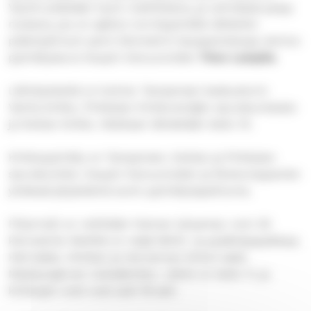
Vauhti pidetään hyvin maltillisena, ja ryhmässä pysyy
mukana, jos on ajellut normipyörällä vähänkin
pidempiä kuin parin kilometrin kauppareissuja, kertoo
pyöräilyseura Kaupin Kanuunoiden
Timo Lampila
.
Lähtöpisteitä on kolme: Tampereen keskustorin
Vanha kirkko, Pirkkalan Kirkkoveräjän seurakuntatalo
ja Nokian kirkko. Matkaan lähdetään kello 10.
Kirkkopyöräily on Tampereen, Nokian ja Pirkkalan
seurakuntien, Kaupin Kanuunoiden ja Ekokumppanien
yhdessä järjestämä avoin pyöräilytapahtuma.
Fillariralli on reitiltään hieman lyhyempi, noin 30
kilometriä. Reitillä on neljä lähtö- ja pysähdyspaikkaa:
Härmälän, Viinikan ja Hervannan kirkot sekä
Makkarajärven metsäkirkko. Lähtö on kello 11, ja
kirkkojen ovet ovat auki 18 asti.